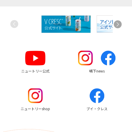
お
す
す
め
リ
ン
ク
ニュートリー公式
嚥下news
ニュートリーshop
ブイ・クレス