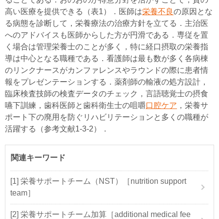
高い医療を提供できる（表1）．医師は
栄養不良
の原因とな
る病態を診断して，栄養療法の治療方針を立てる．主治医
へのアドバイスも医師からした方が円滑である．専従を置
く場合は管理栄養士のことが多く，特に経口摂取の栄養指
導は中心となる職種である．看護師は最も数が多く各病棟
のリンクナースがカンファレンスやラウンドの際に患者情
報をプレゼンテーションする．薬剤師の輸液の処方設計，
臨床検査技師の検査データのチェック，言語聴覚士の摂食
嚥下訓練，歯科医師と歯科衛生士の咀嚼
口腔ケア
，栄養サ
ポート下の廃用を防ぐリハビリテーションと多くの職種が
活躍する（参考文献1-3-2）．
関連キーワード
[1] 栄養サポートチーム（NST）［nutrition support
team］
[2] 栄養サポートチーム加算［additional medical fee