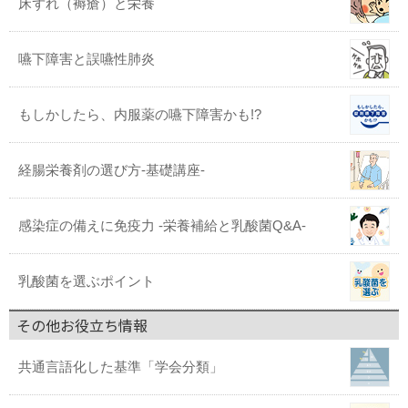
床ずれ（褥瘡）と栄養
嚥下障害と誤嚥性肺炎
もしかしたら、内服薬の嚥下障害かも!?
経腸栄養剤の選び方-基礎講座-
感染症の備えに免疫力 -栄養補給と乳酸菌Q&A-
乳酸菌を選ぶポイント
その他お役立ち情報
共通言語化した基準「学会分類」