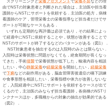
スクリーニングと
栄養アセスメント
で
栄養不良
などの理
由でNSTの対象患者と判断された場合は，主治医や担当看
護師からNSTにサポートを依頼する．主治医の処方，病棟
看護師のケア，管理栄養士の栄養指導など担当者だけでサ
ポートが可能なケースもある．
いずれも定期的な再評価は必須であり，その結果によっ
て経過中にNSTに依頼することや，状態が改善することで
NSTのサポートが終了するなどのパターンがある（図1）．
NST対象患者を抽出するのは入院時のみとは限らない．
入院時は栄養状態に問題がなくても，絶食期間が長くなっ
てきた，手術
侵襲
で栄養状態が低下した，輸液内容を相談
したい，中心
静脈栄養
や
経腸栄養
を開始したい，
経腸栄養
で
下痢
などの副作用がある，脳血管障害後遺症の嚥下訓練
や食事形態を相談したい，栄養指標や体力が改善しないな
ど，入院経過中にNSTにサポートを依頼するケースが出て
くるので，主治医のみならず担当看護師，各病棟のNSTリ
ンクナースほか，多職種からの対象の抽出が効果的である
（図2）．