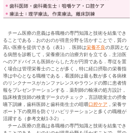
チーム医療の意義は各職種の専門知識と技術を結集でき
ることである．おのおのが得意分野を活かすことで，質の
高い医療を提供できる（表1）．医師は
栄養不良
の原因とな
る病態を診断して，栄養療法の治療方針を立てる．主治医
へのアドバイスも医師からした方が円滑である．専従を置
く場合は管理栄養士のことが多く，特に経口摂取の栄養指
導は中心となる職種である．看護師は最も数が多く各病棟
のリンクナースがカンファレンスやラウンドの際に患者情
報をプレゼンテーションする．薬剤師の輸液の処方設計，
臨床検査技師の検査データのチェック，言語聴覚士の摂食
嚥下訓練，歯科医師と歯科衛生士の咀嚼
口腔ケア
，栄養サ
ポート下の廃用を防ぐリハビリテーションと多くの職種が
活躍する（参考文献1-3-2）．
チーム医療の意義は各職種の専門知識と技術を結集でき
ることである．おのおのが得意分野を活かすことで，質の