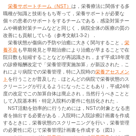
栄養サポートチーム（NST）
は，栄養療法に関係する多
職種が知識と技術をもち寄って，栄養サポートが必要な
個々の患者のサポートをするチームである．感染対策チー
ムや褥瘡対策チームなどと同じく，病院全体の医療の質の
改善にも貢献している（参考文献1-3-2）．
栄養状態が傷病の予防や治癒に大きく関与すること，
栄
養不良
も早期発見と早期治療により治癒が早まることで在
院日数も短縮することなどが再認識され，まず平成18年度
の診療報酬改定で「栄養管理実施加算」が新設された．こ
れにより病院での栄養管理，特に入院時の
栄養アセスメン
ト
を行うことが普及した．ほとんどの病院で栄養状態のス
クリーニングが行えるようになったこともあり，平成24年
度の改定でこの加算自体は廃止され，当然行うべきことと
して入院基本料・特定入院料の要件に包括化された．
NST活動を効率的に行うためには，NSTの対象となる患
者を抽出する必要がある．入院時に入院診療計画書を作成
するときに，栄養状態のスクリーニングを行い，栄養管理
の必要性に応じて栄養管理計画書を作成する（図1）．