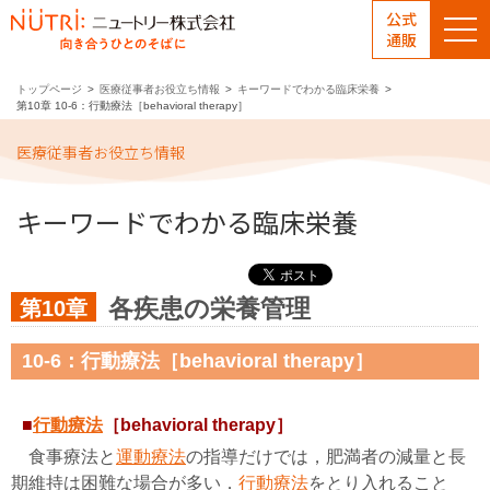
公式
通販
トップページ
医療従事者お役立ち情報
キーワードでわかる臨床栄養
第10章 10-6：行動療法［behavioral therapy］
医療従事者お役立ち情報
キーワードでわかる臨床栄養
各疾患の栄養管理
第10章
10-6：行動療法［behavioral therapy］
■
行動療法
［behavioral therapy］
食事療法と
運動療法
の指導だけでは，肥満者の減量と長
期維持は困難な場合が多い．
行動療法
をとり入れること