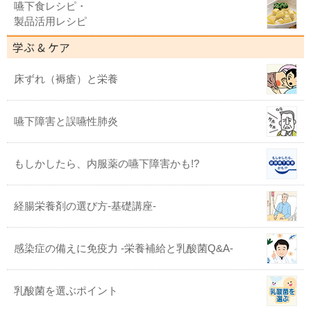
嚥下食レシピ・
製品活用レシピ
学ぶ & ケア
床ずれ（褥瘡）と栄養
嚥下障害と誤嚥性肺炎
もしかしたら、内服薬の嚥下障害かも!?
経腸栄養剤の選び方-基礎講座-
感染症の備えに免疫力 -栄養補給と乳酸菌Q&A-
乳酸菌を選ぶポイント