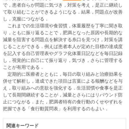
で，患者自らが問題に気づき，対策を考え，是正に継続し
て取り組むことができるようになる．結果，問題点が改善
し，克服につながる．
これまでの生活環境や食習慣，体重履歴を丁寧に聞き取
り，ともに振り返ることで，肥満となった原因や長期的な
減量を阻害する問題点を解決する糸口を見つけ，対策を講
じることができる．例えば患者本人が定めた目標の達成度
を記入する自己管理表やグラフ化体重日記などを毎日記録
し，視覚的に自己にて振り返り，気づき，さらに管理する
ことが有用である．
定期的に医療者とともに，毎日の取り組みと治療効果を
併せて解析し，達成できた項目は言葉による報酬などを与
え，取り組みへの意欲を強化する．生活習慣や食事を是正
して長期間継続することが，減量とさらにはリバウンド防
止につながる．また，肥満者特有の食行動のくせやずれを
把握できる「食行動質問表」を利用するのもよい．
関連キーワード