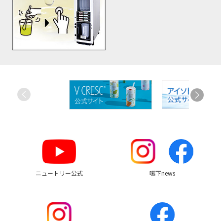
お
す
す
め
リ
ン
ク
ニュートリー公式
嚥下news