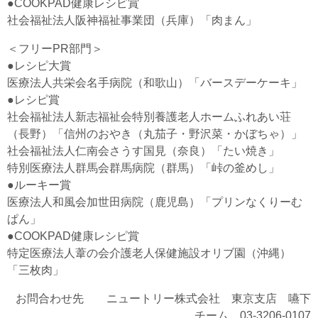
●COOKPAD健康レシピ賞
社会福祉法人阪神福祉事業団（兵庫）「肉まん」
＜フリーPR部門＞
●レシピ大賞
医療法人共栄会名手病院（和歌山）「バースデーケーキ」
●レシピ賞
社会福祉法人新志福祉会特別養護老人ホームふれあい荘
（長野）「信州のおやき（丸茄子・野沢菜・かぼちゃ）」
社会福祉法人仁南会さうす国見（奈良）「たい焼き」
特別医療法人群馬会群馬病院（群馬）「峠の釜めし」
●ルーキー賞
医療法人和風会加世田病院（鹿児島）「プリンなくりーむ
ぱん」
●COOKPAD健康レシピ賞
特定医療法人葦の会介護老人保健施設オリブ園（沖縄）
「三枚肉」
お問合わせ先 ニュートリー株式会社 東京支店 嚥下
チーム 03-3206-0107