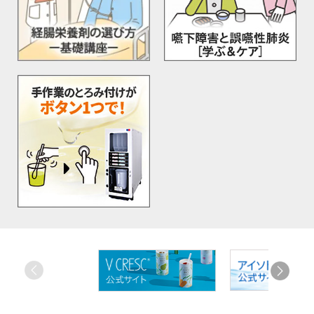
お
す
す
め