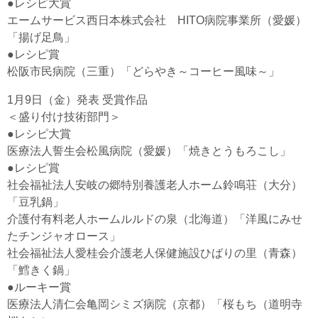
●レシピ大賞
エームサービス西日本株式会社 HITO病院事業所（愛媛）
「揚げ足鳥」
●レシピ賞
松阪市民病院（三重）「どらやき～コーヒー風味～」
1月9日（金）発表 受賞作品
＜盛り付け技術部門＞
●レシピ大賞
医療法人誓生会松風病院（愛媛）「焼きとうもろこし」
●レシピ賞
社会福祉法人安岐の郷特別養護老人ホーム鈴鳴荘（大分）
「豆乳鍋」
介護付有料老人ホームルルドの泉（北海道）「洋風にみせ
たチンジャオロース」
社会福祉法人愛桂会介護老人保健施設ひばりの里（青森）
「鱈きく鍋」
●ルーキー賞
医療法人清仁会亀岡シミズ病院（京都）「桜もち（道明寺