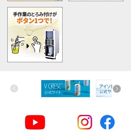
お
す
す
め
リ
ン
ク