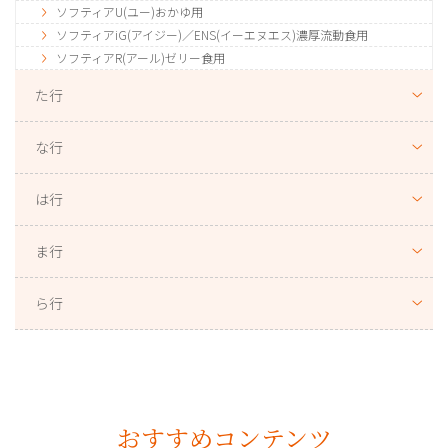
ソフティアU(ユー)おかゆ用
ソフティアiG(アイジー)／ENS(イーエヌエス)濃厚流動食用
ソフティアR(アール)ゼリー食用
た行
な行
は行
ま行
ら行
おすすめコンテンツ