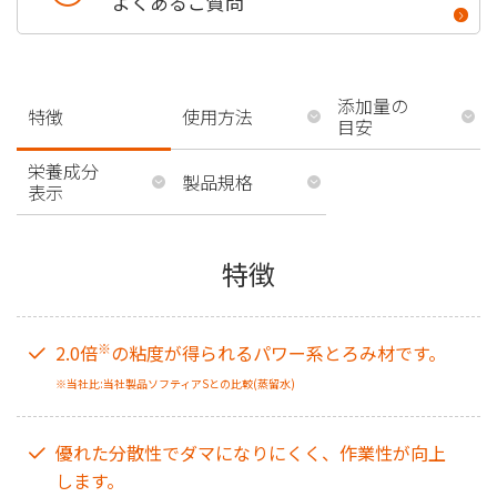
よくあるご質問
添加量の
特徴
使用方法
目安
栄養成分
製品規格
表示
特徴
※
2.0倍
の粘度が得られるパワー系とろみ材です。
※当社比:当社製品ソフティアSとの比較(蒸留水)
優れた分散性でダマになりにくく、作業性が向上
します。