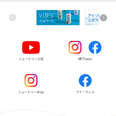
お
す
す
め
リ
ン
ク
ニュートリー公式
嚥下news
ニュートリーshop
ブイ・クレス