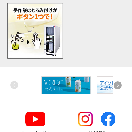
お
す
す
め
リ
ン
ク
ニュートリー公式
嚥下news