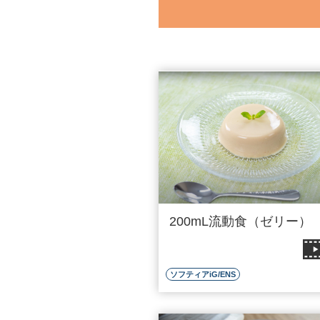
200mL流動食（ゼリー）
ソフティアiG/ENS