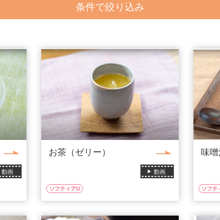
条件で絞り込み
お茶（ゼリー）
味噌
動画
動画
ソフティアU
ソフテ