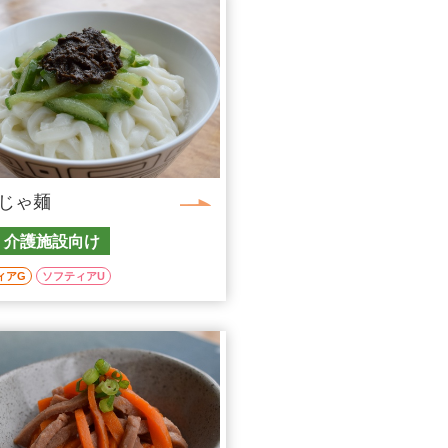
じゃ麺
・介護施設向け
ィアG
ソフティアU