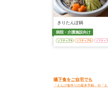
きりたんぽ鍋
病院・介護施設向け
ソフティアS
ソフティアG
ソフティ
嚥下食をご自宅でも
「えんげ食作りの基本手順」や「え