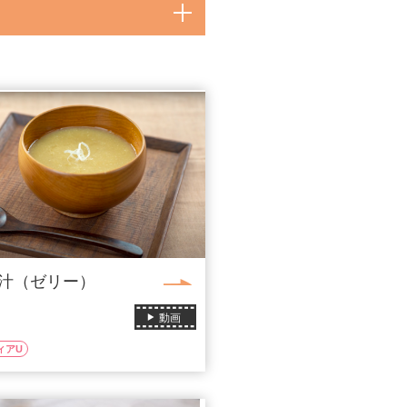
汁（ゼリー）
動画
ィアU