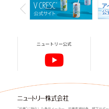
お
す
す
め
リ
ン
ク
ニュートリー公式
"栄養"に特化した食品メーカー 栄養素補給食、嚥下サポ