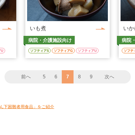
いも煮
いか
病院・介護施設向け
病院
アU
ソフティアS
ソフティアG
ソフティアU
ソフテ
前へ
5
6
7
8
9
次へ
ん下困難者用食品」をご紹介