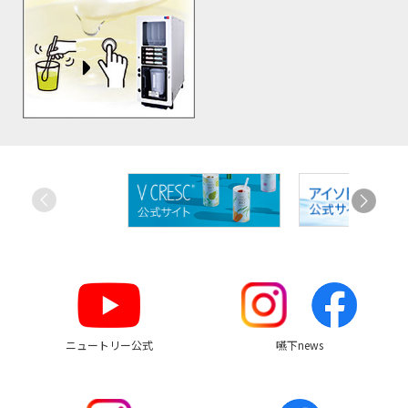
お
す
す
め
リ
ン
ク
ニュートリー公式
嚥下news