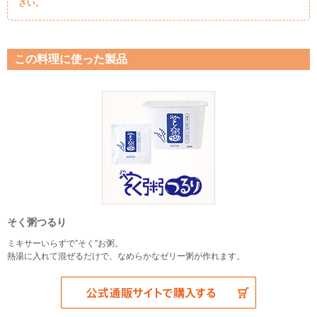
さい。
この料理に使った製品
そく粥つるり
ミキサーいらずで”そく”お粥。
熱湯に入れて混ぜるだけで、なめらかなゼリー粥が作れます。