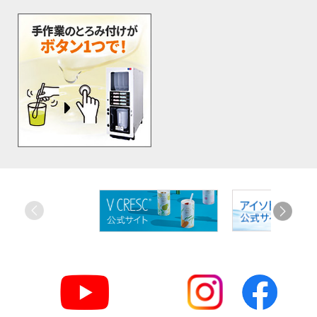
お
す
す
め
リ
ン
ク