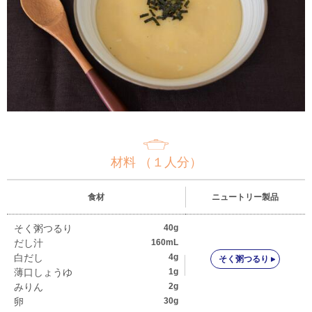
材料 （１人分）
食材
ニュートリー製品
そく粥つるり
40g
だし汁
160mL
白だし
4g
そく粥つるり
薄口しょうゆ
1g
みりん
2g
卵
30g