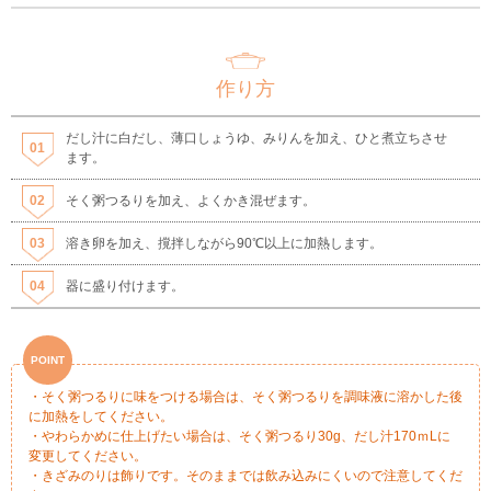
作り方
だし汁に白だし、薄口しょうゆ、みりんを加え、ひと煮立ちさせ
ます。
そく粥つるりを加え、よくかき混ぜます。
溶き卵を加え、撹拌しながら90℃以上に加熱します。
器に盛り付けます。
・そく粥つるりに味をつける場合は、そく粥つるりを調味液に溶かした後
に加熱をしてください。
・やわらかめに仕上げたい場合は、そく粥つるり30g、だし汁170ｍLに
変更してください。
・きざみのりは飾りです。そのままでは飲み込みにくいので注意してくだ