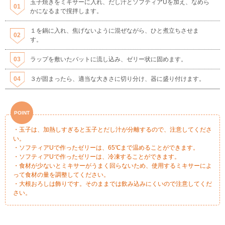
玉子焼きをミキサーに入れ、だし汁とソフティアUを加え、なめら
かになるまで撹拌します。
１を鍋に入れ、焦げないように混ぜながら、ひと煮立ちさせま
す。
ラップを敷いたバットに流し込み、ゼリー状に固めます。
３が固まったら、適当な大きさに切り分け、器に盛り付けます。
・玉子は、加熱しすぎると玉子とだし汁が分離するので、注意してくださ
い。
・ソフティアUで作ったゼリーは、65℃まで温めることができます。
・ソフティアUで作ったゼリーは、冷凍することができます。
・食材が少ないとミキサーがうまく回らないため、使用するミキサーによ
って食材の量を調整してください。
・大根おろしは飾りです。そのままでは飲み込みにくいので注意してくだ
さい。