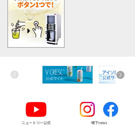
お
す
す
め
リ
ン
ク
ニュートリー公式
嚥下news