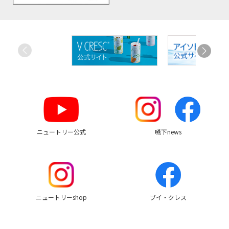
お
す
す
め
リ
ン
ク
ニュートリー公式
嚥下news
ニュートリーshop
ブイ・クレス