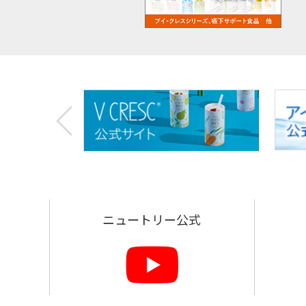
お
す
す
め
リ
ン
ク
ニュートリー公式