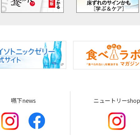
嚥下news
ニュートリーsho