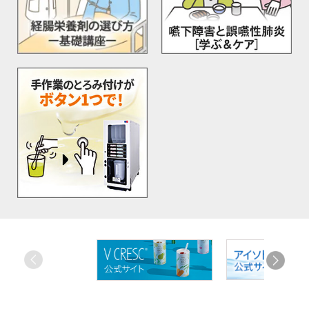
お
す
す
め
リ