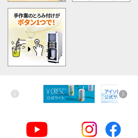
お
す
す
め
リ
ン
ク