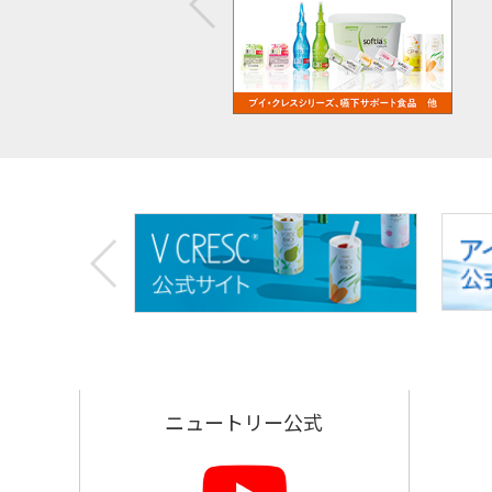
お
す
す
め
リ
ン
ク
ニュートリー公式