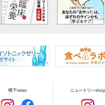
嚥下news
ニュートリーsho