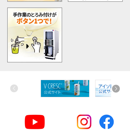
お
す
す
め
リ
ン
ク