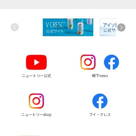
お
す
す
め
リ
ン
ク
ニュートリー公式
嚥下news
ニュートリーshop
ブイ・クレス