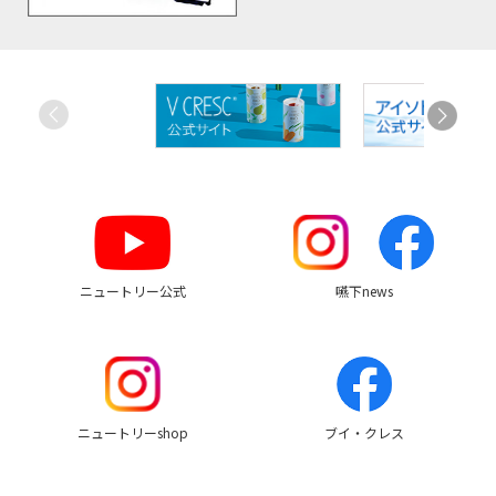
お
す
す
め
リ
ン
ク
ニュートリー公式
嚥下news
ニュートリーshop
ブイ・クレス